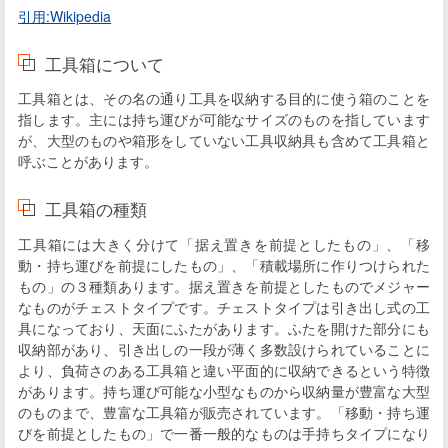
引用:Wikipedia
工具箱について
工具箱とは、その名の通り工具を収納する目的に使う箱のことを
指します。主には持ち運びが可能なサイズのものを指しています
が、大型のものや箱形をしていない工具収納具も含めて工具箱と
呼ぶことがあります。
工具箱の種類
工具箱には大きく分けて「据え置きを前提としたもの」、「移
動・持ち運びを前提にしたもの」、「積載場所に作りつけられた
もの」の３種類あります。据え置きを前提としたものでメジャー
なものがチェストタイプです。チェストタイプは引き出し式の工
具になっており、天面にふたがあります。ふたを開けた部分にも
収納部があり、引き出しの一段が薄く多数設けられていることに
より、負荷さのある工具箱と違い平面的に収納できるという特徴
があります。持ち運び可能な小型なものから収納量が豊富な大型
のものまで、豊富な工具箱が販売されています。「移動・持ち運
びを前提としたもの」で一番一般的なものは手持ちタイプになり