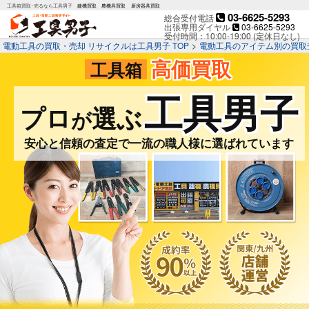
工具箱買取･売るなら工具男子
建機買取
農機具買取
厨房器具買取
03-6625-5293
総合受付電話
出張専用ダイヤル
03-6625-5293
受付時間：10:00-19:00 (定休日なし)
電動工具の買取・売却 リサイクルは工具男子 TOP
>
電動工具のアイテム別の買取
高価買取
工具箱
工具男子
プロ
選ぶ
が
安心と信頼の査定で一流の職人様に選ばれています