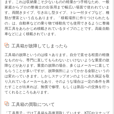
ます。これは収納量こそ少ないものの軽量かつ手軽なため、一般
家庭からプロの整備士の出張用まで幅広い場面で使われていま
す。両開きタイプ、引き出し型タイプ、トレー付タイプなど、種
類が豊富という点もあります。「積載場所に作りつけられたも
の」は、自動車などの乗り物で移動先でも使用できるように整備
用工具をあらかじめ積載されているタイプのことです。高級自動
車などによく積載されています。
工具箱が故障してしまったら
工具箱の故障というのは様々あります。自分で直せる程度の軽微
なものから、専門に直してもらわないといけないような重度の故
障などがあります。重度の故障の場合、多くはメーカーに直して
もらうことが多いですが、故障個所によってかかる金額というの
は変わっていきます。しかしスナップオンのように永久保証を取
り入れているメーカーもあり、そのような場合は一定の条件を満
たすことが出来れば、無償で修理、もしくは新品への交換を行っ
てくれるところもあります。
工具箱の買取について
「工具男子」では工具箱を高価買取しています。KTCやスナップ