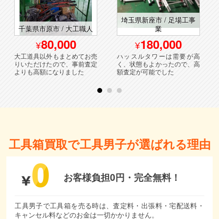
埼玉県新座市 / 足場工事
千葉県市原市 / 大工職人
業
80,000
180,000
大工道具以外もまとめてお売
ハッスルタワーは需要が高
りいただけたので、事前査定
く、状態もよかったので、高
よりも高額になりました
額査定が可能でした
工具箱買取で工具男子が選ばれる理由
お客様負担0円・
完全無料！
工具男子で工具箱を売る時は、査定料・出張料・宅配送料・
キャンセル料などのお金は一切かかりません。