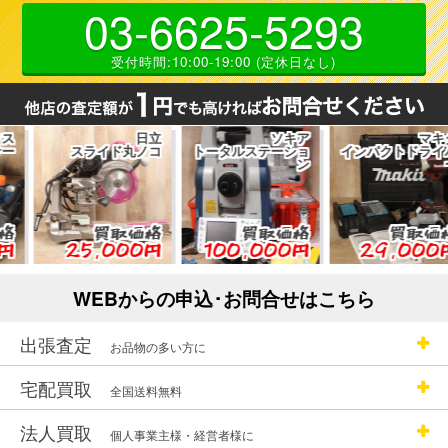
03-6625-5293
受付時間:10:00-19:00 (定休日なし)
日立
ソキア
マキタ
スライド丸ノコ
トータルステーショ
インパクトドライバ
ン
ー
買取価格
買取価格
買取価格
25,000円
100,000円
29,000円
WEBからの申込･お問合せはこちら
出張査定
お品物の多い方に
宅配買取
全国送料無料
法人買取
個人事業主様・経営者様に