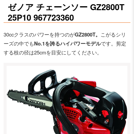
ゼノア チェーンソー GZ2800T
25P10 967723360
30cc
クラスのパワーを持つのが
GZ2800T
。
こがるシリ
ーズの中でも
No.1
を誇るハイパワーモデル
です。剪定
する枝の径は
25cm
を目安にしてください。