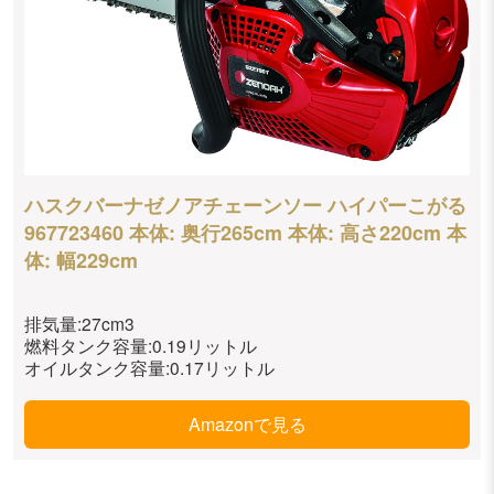
ハスクバーナゼノアチェーンソー ハイパーこがる
967723460 本体: 奥行265cm 本体: 高さ220cm 本
体: 幅229cm
排気量:27cm3
燃料タンク容量:0.19リットル
オイルタンク容量:0.17リットル
Amazonで見る