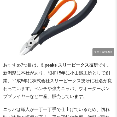
引用：Amazon
おすすめ7つ目は、
3.peaks スリーピークス技研
です。
新潟県に本社があり、昭和15年に小山鐵工所として創
業、平成5年に株式会社スリーピークス技研に社名が変
わっています。ペンチや強力ニッパ、ウオーターポン
ププライヤーなど生産、販売しています。
ニッパは職人が一丁一丁手で仕上げているため、切れ
味が抜群と評価が高く、刃の形状や角度、細部が異な