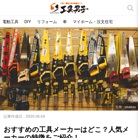
電動工具
DIY
リフォーム
車
マイホーム・注文住宅
引用：pixabay
記事作成日：
2020.06.04
おすすめの工具メーカーはどこ？人気メ
ーカーの特徴をご紹介！