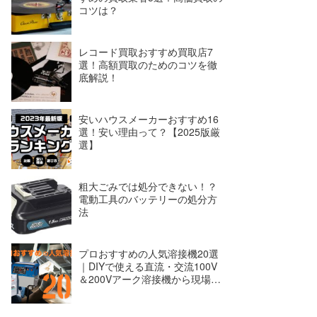
コツは？
レコード買取おすすめ買取店7
選！高額買取のためのコツを徹
底解説！
安いハウスメーカーおすすめ16
選！安い理由って？【2025版厳
選】
粗大ごみでは処分できない！？
電動工具のバッテリーの処分方
法
プロおすすめの人気溶接機20選
｜DIYで使える直流・交流100V
＆200Vアーク溶接機から現場で
使える半自動溶接機まで。