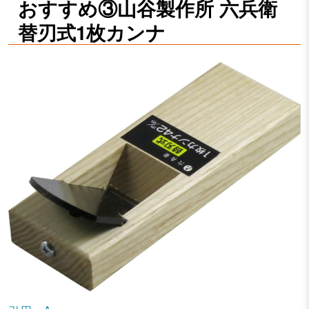
おすすめ③山谷製作所 六兵衛
替刃式1枚カンナ