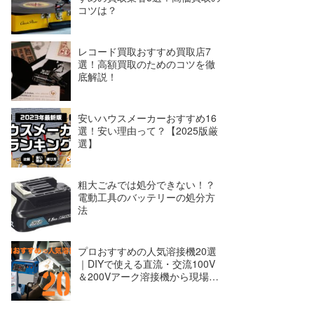
コツは？
レコード買取おすすめ買取店7
選！高額買取のためのコツを徹
底解説！
安いハウスメーカーおすすめ16
選！安い理由って？【2025版厳
選】
粗大ごみでは処分できない！？
電動工具のバッテリーの処分方
法
プロおすすめの人気溶接機20選
｜DIYで使える直流・交流100V
＆200Vアーク溶接機から現場で
使える半自動溶接機まで。