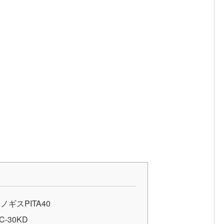
ギスPITA40
-30KD