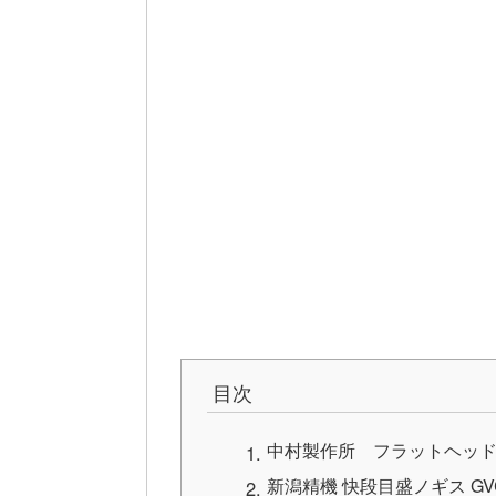
目次
中村製作所 フラットヘッドノ
新潟精機 快段目盛ノギス GVC