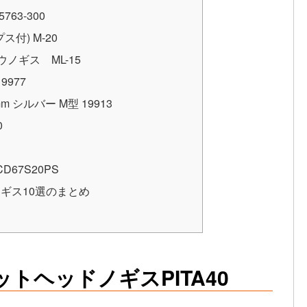
63-300
付) M-20
ノギス ML-15
977
 シルバー M型 19913
0
67S20PS
ギス10選のまとめ
トヘッドノギスPITA40