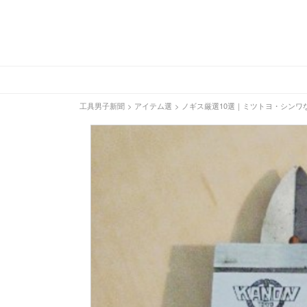
工具男子新聞
>
アイテム選
>
ノギス厳選10選｜ミツトヨ・シンワ