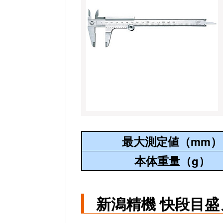
最大測定値（mm）
本体重量（g）
新潟精機 快段目盛ノ