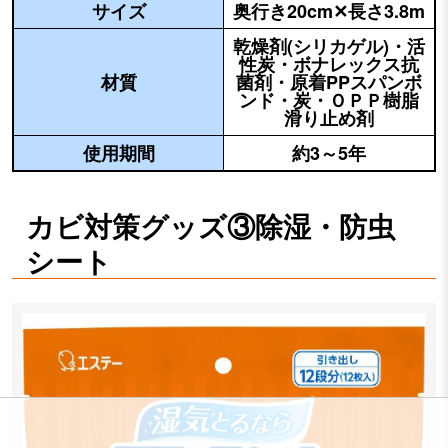
サイズ
奥行き20cm✕長さ3.8m
乾燥剤(シリカゲル)・活
性炭・ボナレックス抗
材質
菌剤・原着PPスパンボ
ンド・炭・ＯＰＰ樹脂
滑り止め剤
使用期間
約3～5年
カビ対策グッズ③除湿・防虫
シート