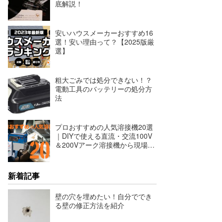
底解説！
安いハウスメーカーおすすめ16
選！安い理由って？【2025版厳
選】
粗大ごみでは処分できない！？
電動工具のバッテリーの処分方
法
プロおすすめの人気溶接機20選
｜DIYで使える直流・交流100V
＆200Vアーク溶接機から現場で
使える半自動溶接機まで。
新着記事
壁の穴を埋めたい！自分ででき
る壁の修正方法を紹介