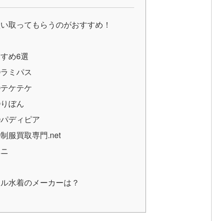
買い取ってもらうのがおすすめ！
すめ6選
①ラミパス
②テケテケ
③りぼん
④パディピア
服買取専門.net
ユニ
？
ール水着のメーカーは？