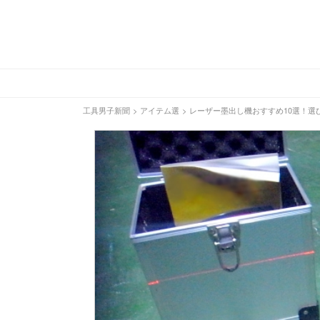
工具男子新聞
>
アイテム選
>
レーザー墨出し機おすすめ10選！選