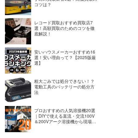
コツは？
レコード買取おすすめ買取店7
選！高額買取のためのコツを徹
底解説！
安いハウスメーカーおすすめ16
選！安い理由って？【2025版厳
選】
粗大ごみでは処分できない！？
電動工具のバッテリーの処分方
法
プロおすすめの人気溶接機20選
｜DIYで使える直流・交流100V
＆200Vアーク溶接機から現場で
使える半自動溶接機まで。