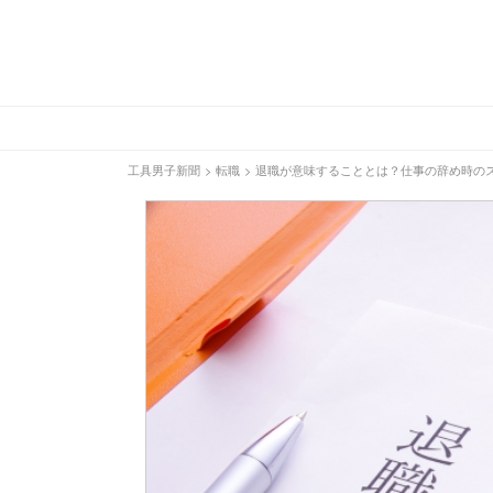
工具男子新聞
>
転職
>
退職が意味することとは？仕事の辞め時の