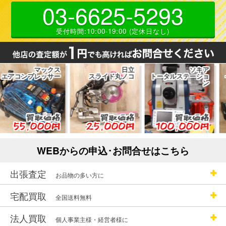
03-6625-5293
受付時間:10:00-19:00 (定休日なし)
マックス
日立
ソキア
プレッサー
スライド丸ノコ
トータルステーショ
インパク
ン
買取価格
買取価格
買取価格
,000円
25,000円
100,000円
29
WEBからの申込･お問合せはこちら
出張査定
お品物の多い方に
宅配買取
全国送料無料
法人買取
個人事業主様・経営者様に