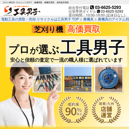
芝刈り機買取･売るなら工具男子
建機買取
農機具買取
厨房器具買取
03-6625-5293
総合受付電話
出張専用ダイヤル
03-6625-5293
受付時間：10:00-19:00 (定休日なし)
電動工具の買取・売却 リサイクルは工具男子 TOP
>
農機具
>
農機具のアイテム別
高価買取
芝刈り機
工具男子
プロ
選ぶ
が
安心と信頼の査定で一流の職人様に選ばれています