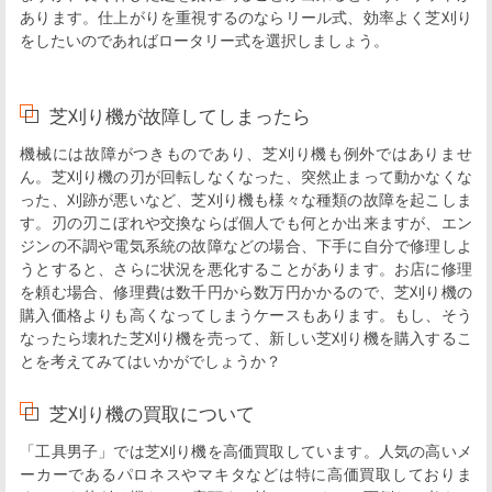
あります。仕上がりを重視するのならリール式、効率よく芝刈り
をしたいのであればロータリー式を選択しましょう。
芝刈り機が故障してしまったら
機械には故障がつきものであり、芝刈り機も例外ではありませ
ん。芝刈り機の刃が回転しなくなった、突然止まって動かなくな
った、刈跡が悪いなど、芝刈り機も様々な種類の故障を起こしま
す。刃の刃こぼれや交換ならば個人でも何とか出来ますが、エン
ジンの不調や電気系統の故障などの場合、下手に自分で修理しよ
うとすると、さらに状況を悪化することがあります。お店に修理
を頼む場合、修理費は数千円から数万円かかるので、芝刈り機の
購入価格よりも高くなってしまうケースもあります。もし、そう
なったら壊れた芝刈り機を売って、新しい芝刈り機を購入するこ
とを考えてみてはいかがでしょうか？
芝刈り機の買取について
「工具男子」では芝刈り機を高価買取しています。人気の高いメ
ーカーであるパロネスやマキタなどは特に高価買取しておりま