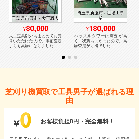
埼玉県新座市 / 足場工事
千葉県市原市 / 大工職人
業
80,000
180,000
大工道具以外もまとめてお売
ハッスルタワーは需要が高
りいただけたので、事前査定
く、状態もよかったので、高
よりも高額になりました
額査定が可能でした
芝刈り機買取で工具男子が選ばれる理
由
お客様負担0円・
完全無料！
工具男子で芝刈り機を売る時は、査定料・出張料・宅配送