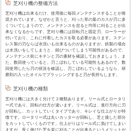
芝刈り機の整備方法
芝刈り機は出来るだけ、使用後に毎回メンテナンスすることが推
奨されています。なぜかと言うと、刈った草の葉のカスが刃に多
くついてしまうので、メンテナンスを怠ると均等に刈ることが出
来なくなるからです。芝刈り機には回転刃と固定刃、ローラーが
付いており、これに付着したカスを取る必要があります。ステン
レス製の刃ならば水洗いも出来るものがありますが、鉄製の場合
は水洗いをしてしまうと、錆びついてしまう可能性があるので、
メンテナンス前にキチンと刃の素材を確認しておきましょう。ま
た、数回使っていると、刃こぼれしている可能性もあるので、数
回使用したら刃の状況を確認し、刃こぼれしているようなら、研
磨剤の入ったオイルでブラッシングすると刃が長持ちします。
芝刈り機の種類
芝刈り機には大きく分けて２種類あります。リール式とロータリ
ー式であり、回転の仕方が違います。リール式は、進行方向に刃
が回転し、カットしていくタイプであり、キレイな仕上がりが特
徴です。ロータリー式は丸いカッターが回転し、芝と接した部分
をカットしていくものです。仕上がりはリール式に負けてしまい
ますが、長く伸びた芝を楽に刈ることが出来るというメリットが