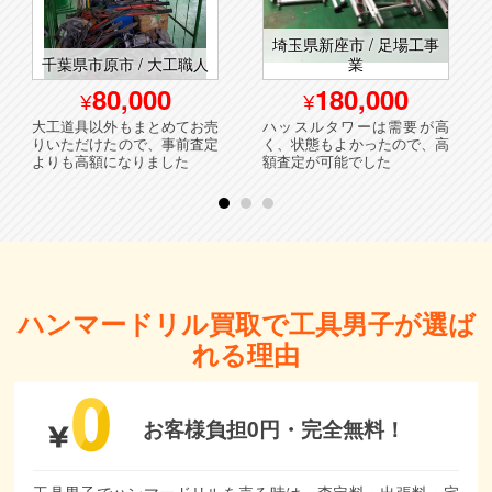
埼玉県新座市 / 足場工事
千葉県市原市 / 大工職人
業
80,000
180,000
大工道具以外もまとめてお売
ハッスルタワーは需要が高
りいただけたので、事前査定
く、状態もよかったので、高
よりも高額になりました
額査定が可能でした
ハンマードリル買取で工具男子が選ば
れる理由
お客様負担0円・
完全無料！
工具男子でハンマードリルを売る時は、査定料・出張料・宅