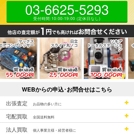
03-6625-5293
受付時間:10:00-19:00 (定休日なし)
マックス
日立
ソキア
プレッサー
スライド丸ノコ
トータルステーショ
インパク
ン
買取価格
買取価格
買取価格
,000円
25,000円
100,000円
29,
WEBからの申込･お問合せはこちら
出張査定
お品物の多い方に
宅配買取
全国送料無料
法人買取
個人事業主様・経営者様に