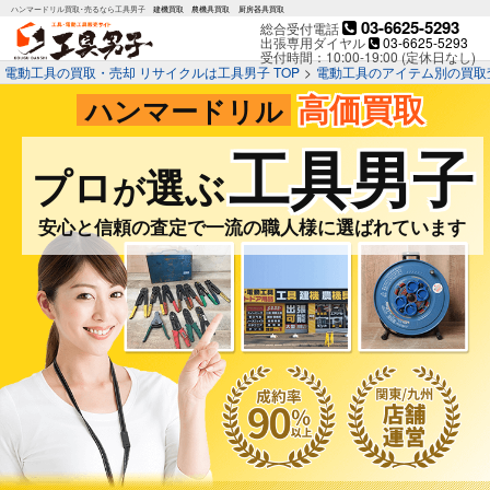
ハンマードリル買取･売るなら工具男子
建機買取
農機具買取
厨房器具買取
03-6625-5293
総合受付電話
出張専用ダイヤル
03-6625-5293
受付時間：10:00-19:00 (定休日なし)
電動工具の買取・売却 リサイクルは工具男子 TOP
>
電動工具のアイテム別の買取
高価買取
ハンマードリル
工具男子
プロ
選ぶ
が
安心と信頼の査定で一流の職人様に選ばれています