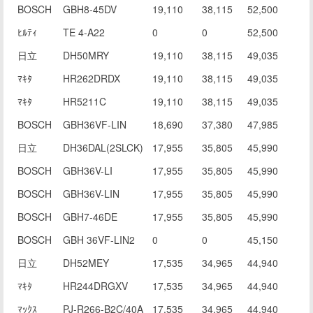
BOSCH
GBH8-45DV
19,110
38,115
52,500
ﾋﾙﾃｨ
TE 4-A22
0
0
52,500
日立
DH50MRY
19,110
38,115
49,035
ﾏｷﾀ
HR262DRDX
19,110
38,115
49,035
ﾏｷﾀ
HR5211C
19,110
38,115
49,035
BOSCH
GBH36VF-LIN
18,690
37,380
47,985
日立
DH36DAL(2SLCK)
17,955
35,805
45,990
BOSCH
GBH36V-LI
17,955
35,805
45,990
BOSCH
GBH36V-LIN
17,955
35,805
45,990
BOSCH
GBH7-46DE
17,955
35,805
45,990
BOSCH
GBH 36VF-LIN2
0
0
45,150
日立
DH52MEY
17,535
34,965
44,940
ﾏｷﾀ
HR244DRGXV
17,535
34,965
44,940
ﾏｯｸｽ
PJ-R266-B2C/40A
17,535
34,965
44,940