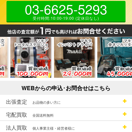
03-6625-5293
受付時間:10:00-19:00 (定休日なし)
ソキア
マキタ
マキタ
トータルステーショ
インパクトドライバ
全ネジカッター
ン
ー
買取価格
買取価格
買取価格
100,000円
29,000円
45,000円
WEBからの申込･お問合せはこちら
出張査定
お品物の多い方に
宅配買取
全国送料無料
法人買取
個人事業主様・経営者様に