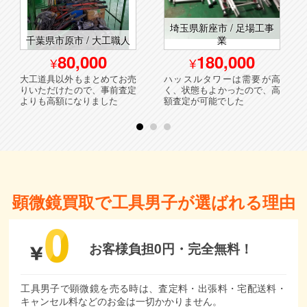
埼玉県新座市 / 足場工事
千葉県市原市 / 大工職人
業
80,000
180,000
大工道具以外もまとめてお売
ハッスルタワーは需要が高
りいただけたので、事前査定
く、状態もよかったので、高
よりも高額になりました
額査定が可能でした
顕微鏡買取で工具男子が選ばれる理由
お客様負担0円・
完全無料！
工具男子で顕微鏡を売る時は、査定料・出張料・宅配送料・
キャンセル料などのお金は一切かかりません。