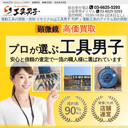
顕微鏡買取･売るなら工具男子
建機買取
農機具買取
厨房器具買取
03-6625-5293
総合受付電話
出張専用ダイヤル
03-6625-5293
受付時間：10:00-19:00 (定休日なし)
電動工具の買取・売却 リサイクルは工具男子 TOP
>
電動工具のアイテム別の買取
高価買取
顕微鏡
工具男子
プロ
選ぶ
が
安心と信頼の査定で一流の職人様に選ばれています