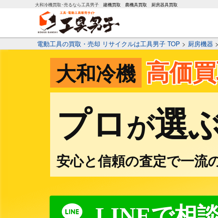
大和冷機買取･売るなら工具男子
建機買取
農機具買取
厨房器具買取
電動工具の買取・売却 リサイクルは工具男子 TOP
>
厨房機器
高価買
大和冷機
プロ
選
が
安心と信頼の査定で一流
LINEで相