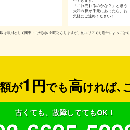
待できます。
「これ売れるのかな？」と思う
大和冷機が手元にあったら、お
気軽にご連絡ください！
取は原則として関東・九州(※)の対応となりますが、他エリアでも場合によっては
1
円
高
額が
でも
ければ
､
古くても、故障しててもOK！