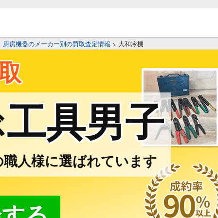
>
厨房機器のメーカー別の買取査定情報
>
大和冷機
取
工具男子
ぶ
の職人様に選ばれています
談する