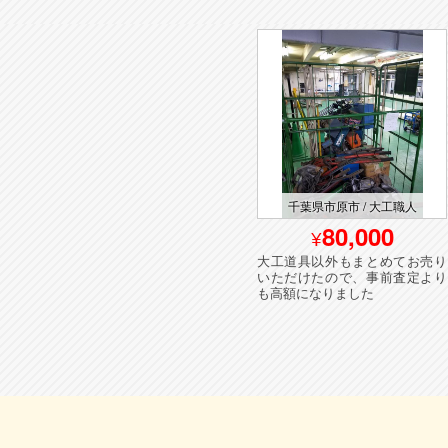
業
東京都品川区 / 内装業(廃業)
千葉県市原市 / 大工職人
150,000
80,000
ンジ
お父様が引退されるとのこと
大工道具以外もまとめてお売り
いた
で、息子さんからご依頼いただ
いただけたので、事前査定より
きました
も高額になりました