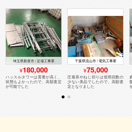
埼玉県新座市 / 足場工事業
千葉県流山市 / 電気工事業
180,000
75,000
ハッスルタワーは需要が高く、
圧着系やねじ切りは使用回数の
状態もよかったので、高額査定
少ない美品でしたので、高額査
が可能でした
定となりました