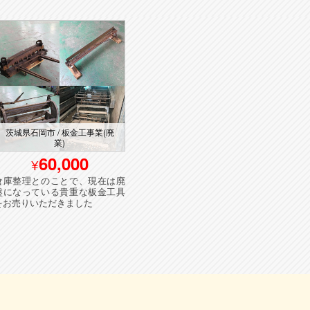
茨城県石岡市 / 板金工事業(廃
業)
埼玉県久喜市 / 自動車整備業
東
60,000
400,000
倉庫整理とのことで、現在は廃
買替えに伴い、タイヤチェンジ
お父
盤になっている貴重な板金工具
ャーとバランサーをお売りいた
で、
をお売りいただきました
だきました
きま