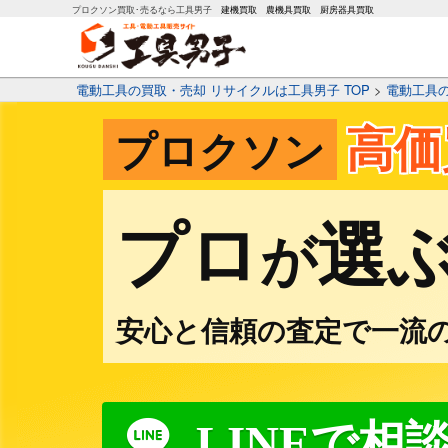
プロクソン買取･売るなら工具男子
建機買取
農機具買取
厨房器具買取
電動工具の買取・売却 リサイクルは工具男子 TOP
>
電動工具
高価
プロクソン
プロ
選
が
安心と信頼の査定で一流
LINEで相