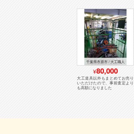
業
東京都品川区 / 内装業(廃業)
千葉県市原市 / 大工職人
150,000
80,000
ンジ
お父様が引退されるとのこと
大工道具以外もまとめてお売り
いた
で、息子さんからご依頼いただ
いただけたので、事前査定より
きました
も高額になりました