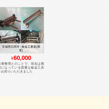
茨城県石岡市 / 板金工事業(廃
業)
埼玉県久喜市 / 自動車整備業
東
60,000
400,000
倉庫整理とのことで、現在は廃
買替えに伴い、タイヤチェンジ
お父
盤になっている貴重な板金工具
ャーとバランサーをお売りいた
で、
をお売りいただきました
だきました
きま