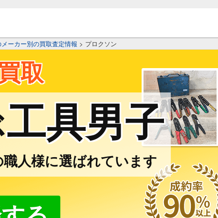
のメーカー別の買取査定情報
>
プロクソン
買取
工具男子
ぶ
の職人様に選ばれています
談する