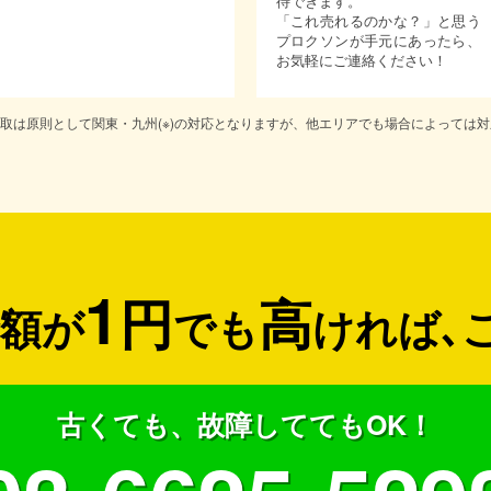
待できます。
「これ売れるのかな？」と思う
プロクソンが手元にあったら、
お気軽にご連絡ください！
取は原則として関東・九州(※)の対応となりますが、他エリアでも場合によっては
1
円
高
額が
でも
ければ
､
古くても、故障しててもOK！