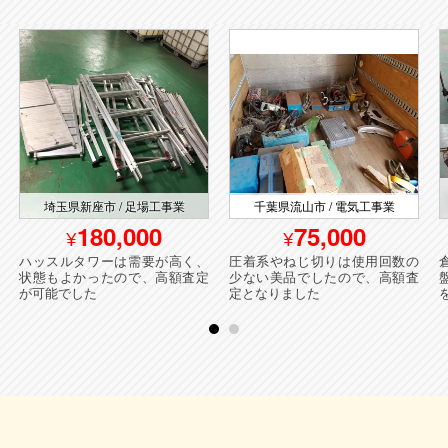
埼玉県新座市 / 足場工事業
千葉県流山市 / 電気工事業
180,000
75,000
ハッスルタワーは需要が高く、
圧着系やねじ切りは使用回数の
状態もよかったので、高額査定
少ない美品でしたので、高額査
が可能でした
定となりました