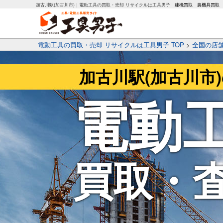
加古川駅(加古川市)｜電動工具の買取・売却 リサイクルは工具男子
建機買取
農機具買取
電動工具の買取・売却 リサイクルは工具男子 TOP
>
全国の店
加古川駅(加古川市
電動
買取・