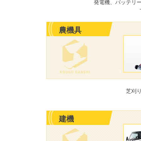
発電機、バッテリ
農機具
芝刈
建機