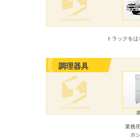
トラックをは
調理器具
業務
ホ