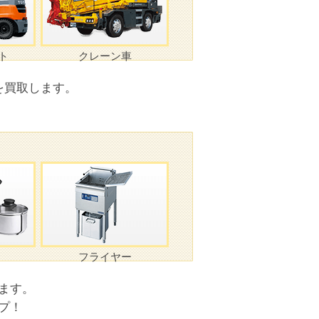
ト
クレーン車
を買取します。
フライヤー
ます。
プ！