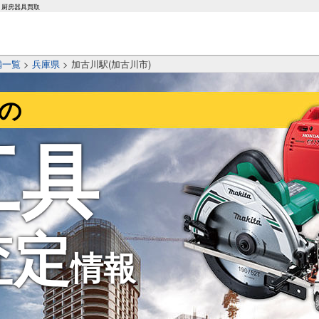
厨房器具買取
舗一覧
>
兵庫県
>
加古川駅(加古川市)
)の
工具
査定
情報