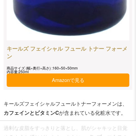
キールズ フェイシャル フュール トナー フォーメ
ン
商品サイズ (幅×奥行×高さ) :160×50×50mm
内容量:250ml
Amazonで見る
キールズフェイシャルフュールトナーフォーメンは、
カフェインとビタミンC
が含まれている化粧水です。
過剰な皮脂をすっきりと落とし、肌がシャキッと目覚