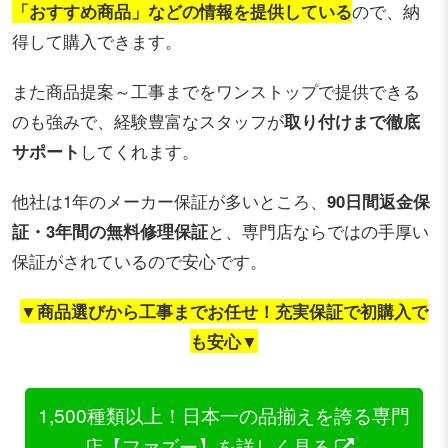
「おすすめ商品」などの情報を提供している
ので、納
得して購入できます。
また商品提案～工事までをワンストップで提供できる
のも強みで、経験豊富なスタッフが
取り付けまで徹底
サポート
してくれます。
他社は1年のメーカー保証が多いところ、
90日間返金保
証・3年間の無料修理保証
と、専門店ならではの手厚い
保証がされているので安心です。
▼商品選びから工事までお任せ！充実保証で初購入で
も安心▼
1,500種類以上！日本一の品揃えを誇る専門
店【ファズー】を詳しく見る