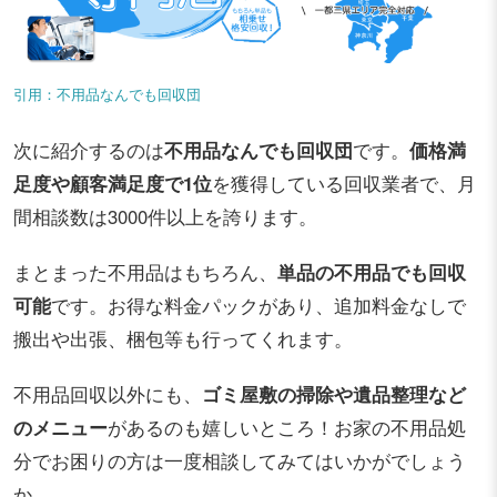
引用：不用品なんでも回収団
次に紹介するのは
不用品なんでも回収団
です。
価格満
足度や顧客満足度で1位
を獲得している回収業者で、月
間相談数は3000件以上を誇ります。
まとまった不用品はもちろん、
単品の不用品でも回収
可能
です。お得な料金パックがあり、追加料金なしで
搬出や出張、梱包等も行ってくれます。
不用品回収以外にも、
ゴミ屋敷の掃除や遺品整理など
のメニュー
があるのも嬉しいところ！お家の不用品処
分でお困りの方は一度相談してみてはいかがでしょう
か。