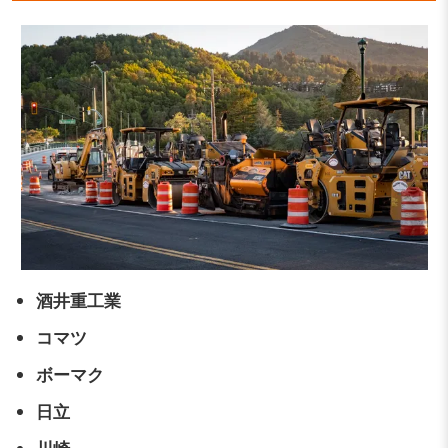
酒井重工業
コマツ
ボーマク
日立
川崎