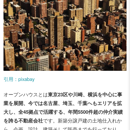
引用：pixabay
オープンハウスとは
東京23区や川崎、横浜を中心に事
業を展開、今では名古屋、埼玉、千葉へもエリアを拡
大し、全45拠点で活躍する、年間5500件超の仲介実績
を誇る不動産会社
です。新築分譲戸建の土地仕入れか
ら、企画、設計、建築そして販売までを行っており、